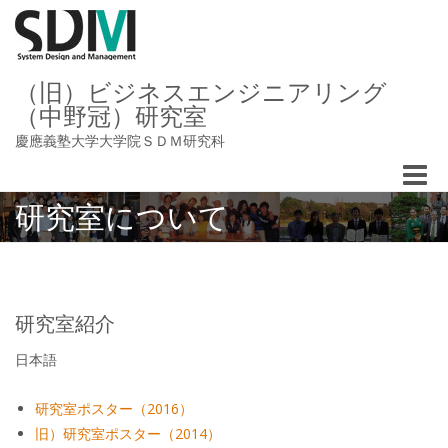
（旧）ビジネスエンジニアリング
（中野冠）研究室
慶應義塾大学大学院ＳＤＭ研究科
Toggle
naviga
研究室について
研究室紹介
日本語
研究室ポスター（2016）
旧）研究室ポスター（2014）