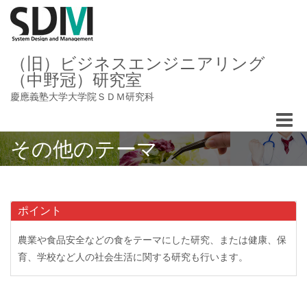
（旧）ビジネスエンジニアリング
（中野冠）研究室
慶應義塾大学大学院ＳＤＭ研究科
Toggle
naviga
その他のテーマ
ポイント
農業や食品安全などの食をテーマにした研究、または健康、保
育、学校など人の社会生活に関する研究も行います。