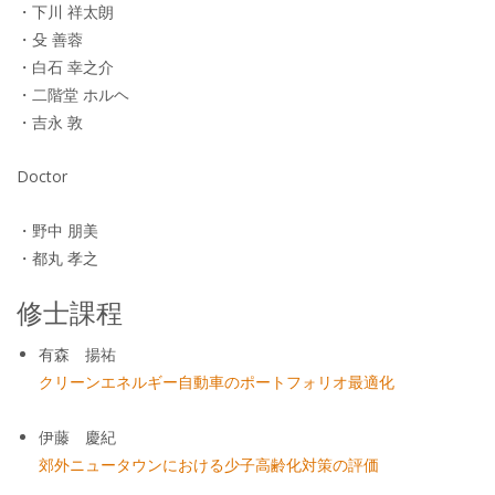
・下川 祥太朗
・殳 善蓉
・白石 幸之介
・二階堂 ホルヘ
・吉永 敦
Doctor
・野中 朋美
・都丸 孝之
修士課程
有森 揚祐
クリーンエネルギー自動車のポートフォリオ最適化
伊藤 慶紀
郊外ニュータウンにおける少子高齢化対策の評価