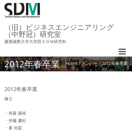
（旧）ビジネスエンジニアリング
（中野冠）研究室
慶應義塾大学大学院ＳＤＭ研究科
Toggle
naviga
2012年春卒業
Home
/
メンバー
/
2012年春卒業
2012年春卒業
修士
・有森 揚祐
・伊藤 慶紀
・黄 欣茹