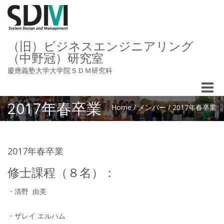
（旧）ビジネスエンジニアリング
（中野冠）研究室
慶應義塾大学大学院ＳＤＭ研究科
Toggle
naviga
2017年春卒業
Home
/
メンバー
/
2017年春卒業
2017年春卒業
修士課程（８名）：
・清野 由美
・ザレイ エルハム