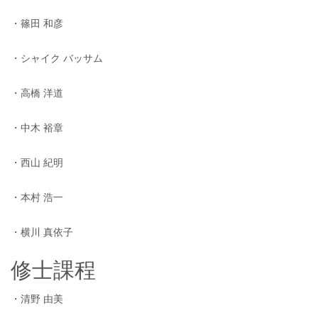
・篠田 和彦
・シャイク バッサム
・高橋 洋道
・中木 裕章
・西山 紀明
・本村 浩一
・横川 真依子
修士課程
・清野 由美