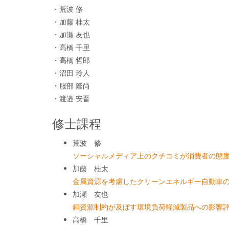
・荒波 修
・加藤 桂太
・加瀬 友也
・高橋 千里
・高橋 哲郎
・沼田 玲人
・服部 隆尚
・渡邉 安晋
修士課程
荒波 修
ソーシャルメディア上のクチコミが消費者の態
加藤 桂太
金属資源を考慮したクリーンエネルギー自動車
加瀬 友也
銅資源制約が及ぼす環境負荷軽減製品への影響
高橋 千里