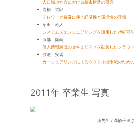
人口減少社会における都市構造の研究
高橋 哲郎
テレワーク普及に伴う経済性と環境性の評価
沼田 玲人
システムズエンジニアリングを適用した持続可
服部 隆尚
個人情報漏洩のセキュリティを勘案したクラウ
渡邉 安晋
カーシェアリングによるＣＯ２排出削減のため
2011年 卒業生 写真
湊先生 / 高橋千里さ